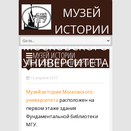
Перейти к основному содержанию
МУЗЕЙ
ИСТОРИИ
МОСКОВСКОГО
МУЗЕЙ ИСТОРИИ
УНИВЕРСИТЕТА
МОСКОВСКОГО УНИВЕРСИТЕТА
13 апреля 2017
Музей истории Московского
университета
расположен на
первом этаже здания
Фундаментальной библиотеки
МГУ.