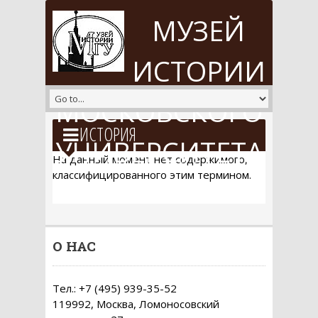
Перейти к основному содержанию
МУЗЕЙ
ИСТОРИИ
МОСКОВСКОГО
ИСТОРИЯ
УНИВЕРСИТЕТА
На данный момент нет содержимого,
классифицированного этим термином.
О НАС
Тел.: +7 (495) 939-35-52
119992, Москва, Ломоносовский