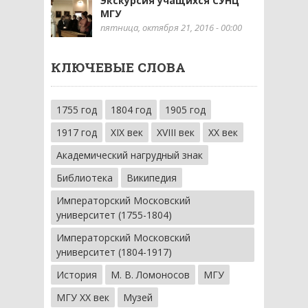
Экскурсия учащихся СУНЦ
МГУ
пятница, октября 21, 2016 - 00:00
КЛЮЧЕВЫЕ СЛОВА
1755 год
1804 год
1905 год
1917 год
XIX век
XVIII век
XX век
Академический нагрудный знак
Библиотека
Википедия
Императорский Московский
университет (1755-1804)
Императорский Московский
университет (1804-1917)
История
М. В. Ломоносов
МГУ
МГУ XX век
Музей