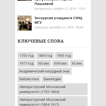
Пашаевой
воскресенье, ноября 27, 2016 - 12:03
Экскурсия учащихся СУНЦ
МГУ
пятница, октября 21, 2016 - 00:00
КЛЮЧЕВЫЕ СЛОВА
1755 год
1804 год
1905 год
1917 год
XIX век
XVIII век
XX век
Академический нагрудный знак
Библиотека
Википедия
Императорский Московский
университет (1755-1804)
Императорский Московский
университет (1804-1917)